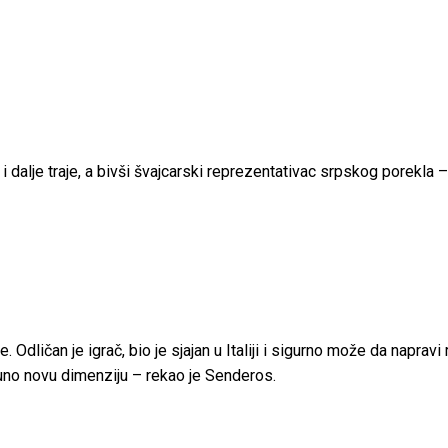
 i dalje traje, a bivši švajcarski reprezentativac srpskog porekla
ličan je igrač, bio je sjajan u Italiji i sigurno može da napravi raz
uno novu dimenziju – rekao je Senderos.