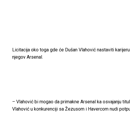
Licitacija oko toga gde će Dušan Vlahović nastaviti karijeru
njegov Arsenal.
– Vlahović bi mogao da primakne Arsenal ka osvajanju titule. Od
Vlahović u konkurenciji sa Žezusom i Havercom nudi potp