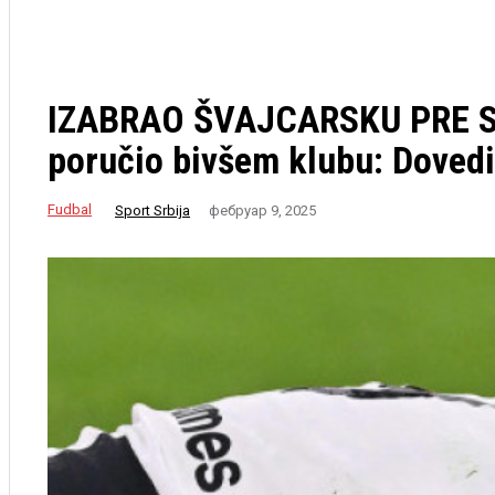
IZABRAO ŠVAJCARSKU PRE SRB
poručio bivšem klubu: Dovedit
Fudbal
Sport Srbija
фебруар 9, 2025