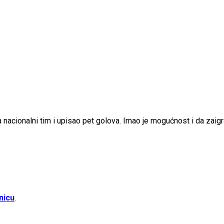
nacionalni tim i upisao pet golova. Imao je mogućnost i da zaigra 
nicu
.