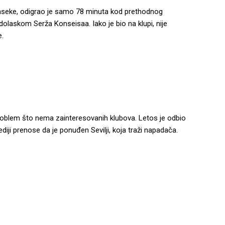
Fonseke, odigrao je samo 78 minuta kod prethodnog
dolaskom Serža Konseisaa. Iako je bio na klupi, nije
je.
 problem što nema zainteresovanih klubova. Letos je odbio
diji prenose da je ponuđen Sevilji, koja traži napadača.