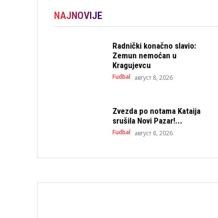
NAJNOVIJE
Radnički konačno slavio:
Zemun nemoćan u
Kragujevcu
Fudbal
август 8, 2026
Zvezda po notama Kataija
srušila Novi Pazar!...
Fudbal
август 8, 2026