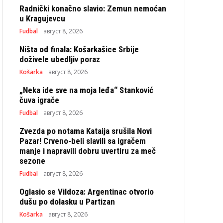
Radnički konačno slavio: Zemun nemoćan
u Kragujevcu
Fudbal
август 8, 2026
Ništa od finala: Košarkašice Srbije
doživele ubedljiv poraz
Košarka
август 8, 2026
„Neka ide sve na moja leđa“ Stanković
čuva igrače
Fudbal
август 8, 2026
Zvezda po notama Kataija srušila Novi
Pazar! Crveno-beli slavili sa igračem
manje i napravili dobru uvertiru za meč
sezone
Fudbal
август 8, 2026
Oglasio se Vildoza: Argentinac otvorio
dušu po dolasku u Partizan
Košarka
август 8, 2026