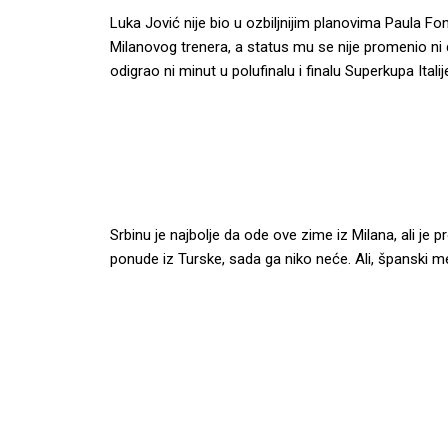
Luka Jović nije bio u ozbiljnijim planovima Paula 
Milanovog trenera, a status mu se nije promenio ni 
odigrao ni minut u polufinalu i finalu Superkupa Itali
Srbinu je najbolje da ode ove zime iz Milana, ali je
ponude iz Turske, sada ga niko neće. Ali, španski me