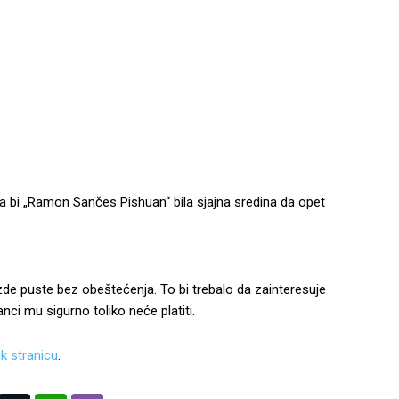
a bi „Ramon Sančes Pishuan“ bila sjajna sredina da opet
de puste bez obeštećenja. To bi trebalo da zainteresuje
anci mu sigurno toliko neće platiti.
k stranicu
.