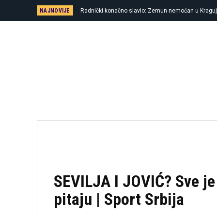
NAJNOVIJE
Radnički konačno slavio: Zemun nemoćan u Kragu
SEVILJA I JOVIĆ? Sve je 
pitaju | Sport Srbija