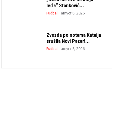
leđa“ Stanković...
Fudbal
август 8, 2026
Zvezda po notama Kataija
srušila Novi Pazar!...
Fudbal
август 8, 2026