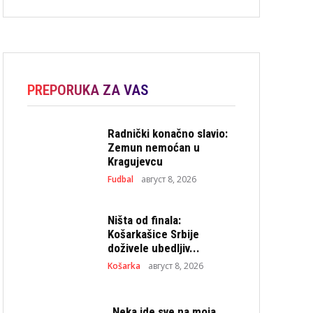
PREPORUKA ZA VAS
Radnički konačno slavio:
Zemun nemoćan u
Kragujevcu
Fudbal
август 8, 2026
Ništa od finala:
Košarkašice Srbije
doživele ubedljiv...
Košarka
август 8, 2026
„Neka ide sve na moja