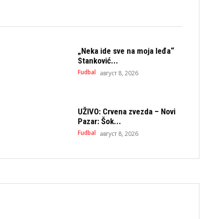
„Neka ide sve na moja leđa“
Stanković...
Fudbal
август 8, 2026
UŽIVO: Crvena zvezda – Novi
Pazar: Šok...
Fudbal
август 8, 2026