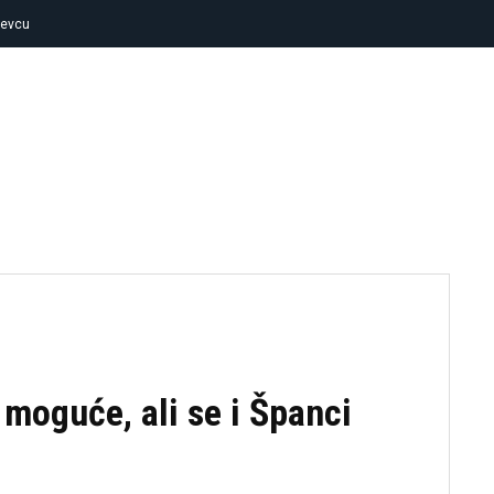
jevcu
FUDBAL
KOŠARKA
TENIS
OSTA
moguće, ali se i Španci