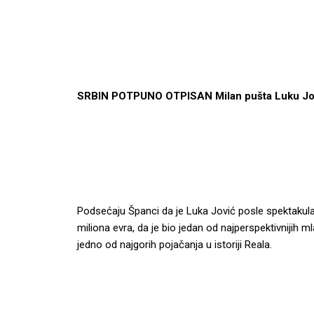
SRBIN POTPUNO OTPISAN Milan pušta Luku Jov
Podsećaju Španci da je Luka Jović posle spektakul
miliona evra, da je bio jedan od najperspektivnijih 
jedno od najgorih pojačanja u istoriji Reala.