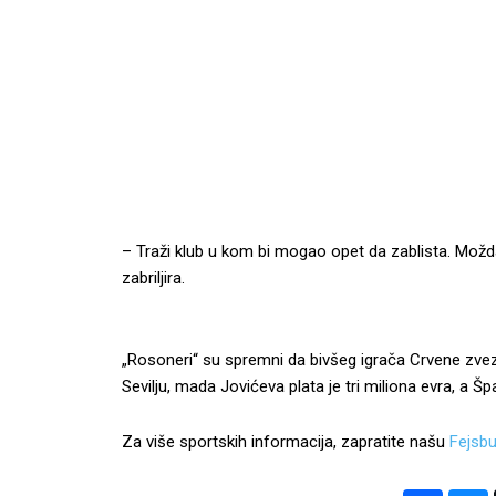
– Traži klub u kom bi mogao opet da zablista. Možd
zabriljira.
„Rosoneri“ su spremni da bivšeg igrača Crvene zvez
Sevilju, mada Jovićeva plata je tri miliona evra, a Šp
Za više sportskih informacija, zapratite našu
Fejsbu