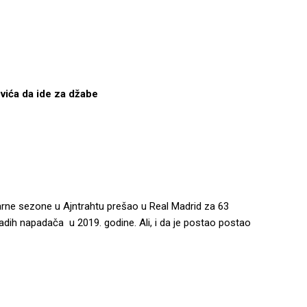
ića da ide za džabe
arne sezone u Ajntrahtu prešao u Real Madrid za 63
mladih napadača u 2019. godine. Ali, i da je postao postao